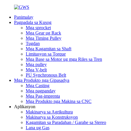
Panimalay
Pagpadala sa Kusog
Mga sprocket
Mga Gear ug Rack
Mga Timing Pulley
Tugdan
Mga Kagamitan sa Shaft
Limitasyon sa Torque
Mga Base sa Motor ug mga Riles sa Tren
Mga pulley
Mga V-belt
PU Synchronous Belt
Mga Produkto nga Gipasadya
Mga Casting
Mga pagpanday
Mga Pag-imprenta
Mga Produkto nga Makina sa CNC
Aplikasyon
Makinarya sa Agrikultura
Makinarya sa Konstruksyon
Kagamitan sa Paradahan / Garahe sa Stereo
Lana ug Gas