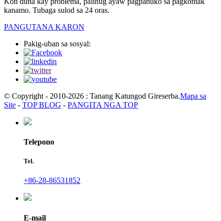
Kon duna kay problema, palihug ayaw pagpanuko sa pagkontak
kanamo. Tubaga sulod sa 24 oras.
PANGUTANA KARON
Pakig-uban sa sosyal:
© Copyright - 2010-2026 : Tanang Katungod Gireserba.
Mapa sa
Site
-
TOP BLOG
-
PANGITA NGA TOP
Telepono
Tel.
+86-28-86531852
E-mail