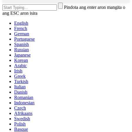
Pindota ang enter aron mangita o
ang ESC aron isira
English
French
German
Portuguese
Spanish
Russian
Japanese
Korean
Arabic
Irish
Greek
Turkish
Italian
Danish
Romanian
Indonesian
Czech
Afrikaans
Swedish
Polish
Basque