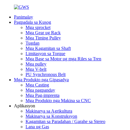
Panimalay
Pagpadala sa Kusog
Mga sprocket
Mga Gear ug Rack
Mga Timing Pulley
Tugdan
Mga Kagamitan sa Shaft
Limitasyon sa Torque
Mga Base sa Motor ug mga Riles sa Tren
Mga pulley
Mga V-belt
PU Synchronous Belt
Mga Produkto nga Gipasadya
Mga Casting
Mga pagpanday
Mga Pag-imprenta
Mga Produkto nga Makina sa CNC
Aplikasyon
Makinarya sa Agrikultura
Makinarya sa Konstruksyon
Kagamitan sa Paradahan / Garahe sa Stereo
Lana ug Gas