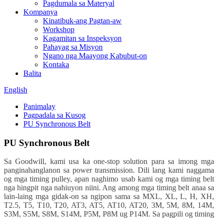
Pagdumala sa Materyal
Kompanya
Kinatibuk-ang Pagtan-aw
Workshop
Kagamitan sa Inspeksyon
Pahayag sa Misyon
Ngano nga Maayong Kabubut-on
Kontaka
Balita
English
Panimalay
Pagpadala sa Kusog
PU Synchronous Belt
PU Synchronous Belt
Sa Goodwill, kami usa ka one-stop solution para sa imong mga
panginahanglanon sa power transmission. Dili lang kami naggama
og mga timing pulley, apan naghimo usab kami og mga timing belt
nga hingpit nga nahiuyon niini. Ang among mga timing belt anaa sa
lain-laing mga gidak-on sa ngipon sama sa MXL, XL, L, H, XH,
T2.5, T5, T10, T20, AT3, AT5, AT10, AT20, 3M, 5M, 8M, 14M,
S3M, S5M, S8M, S14M, P5M, P8M ug P14M. Sa pagpili og timing