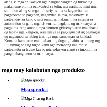
alang sa mga aplikasyon nga nanginahanglan og tukma ug
makanunayon nga pagkontrol sa tulin, nga naghimo niini nga
sulundon alang sa mga industriya sama sa kagamitan sa
pagproseso sa pagkaon, kagamitan sa tela, makinarya sa
pagpanday sa kahoy, mga gamit sa makina, mga sistema sa
automation sa gate, mga sistema sa pagdala, ug makinarya sa
pagputos. Ang among mga sinturon gidisenyo aron makahatag
og labaw nga kalig-on, resistensya sa pagkagusbat ug pagkagisi
ug nagsunod sa labing taas nga mga sumbanan sa kalidad.
Kontaka kami aron mahibal-an ang dugang bahin sa among mga
PU timing belt ug tugoti kami nga motabang kanimo sa
pagpangita sa labing kaayo nga solusyon alang sa imong mga
panginahanglanon sa makinarya.
mga may kalabutan nga produkto
Mga sprocket