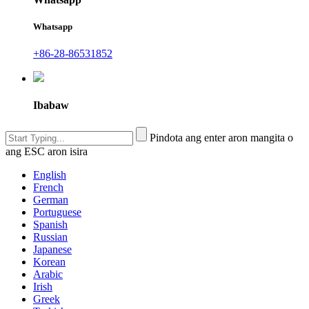
Whatsapp
+86-28-86531852
Ibabaw
Pindota ang enter aron mangita o
ang ESC aron isira
English
French
German
Portuguese
Spanish
Russian
Japanese
Korean
Arabic
Irish
Greek