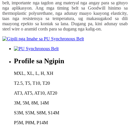
belt, importante nga tagdon ang materyal nga angay para sa gituyo
nga aplikasyon. Ang mga timing belt sa Goodwill hinimo sa
thermoplastic polyurethane, nga adunay maayo kaayong elasticity,
taas nga resistensya sa temperatura, ug makasugakod sa dili
maayong epekto sa kontak sa lana. Dugang pa, kini adunay usab
steel wire o aramid cords para sa dugang nga kalig-on.
Profile sa Ngipin
MXL, XL, L, H, XH
T2.5, T5, T10, T20
AT3, AT5, AT10, AT20
3M, 5M, 8M, 14M
S3M, S5M, S8M, S14M
P5M, P8M, P14M